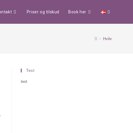
ontakt
Priser og tilskud
Book her
>
Hvile
Test
test
”