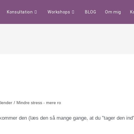
Konsultation
Workshops
BLOG
Om mig
K
alender
/
Mindre stress - mere ro
r kommer den (læs den så mange gange, at du ”tager den ind